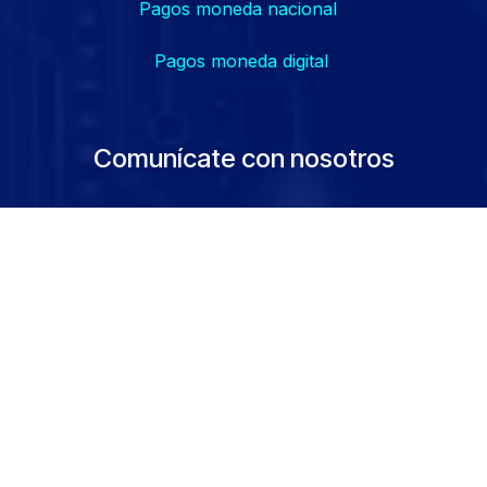
Pagos moneda nacional
Pagos moneda digital
Comunícate con nosotros
soporte
@tera-net.com
.ve
empleo@tera-net.com.ve
0424-4758499 Mensajería
0241-8160850
Master